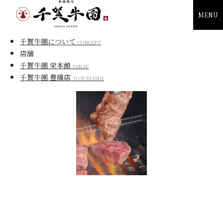
MENU
千賀牛園について
CONCEPT
店舗
千賀牛園 栄本館
SAKAE
千賀牛園 豊橋店
TOYOHASHI